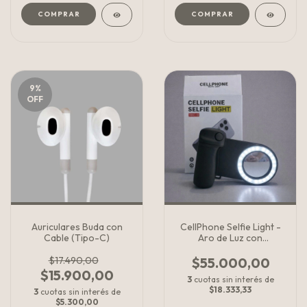
9
%
OFF
Auriculares Buda con
CellPhone Selfie Light -
Cable (Tipo-C)
Aro de Luz con
disparador
$17.490,00
$55.000,00
$15.900,00
3
cuotas sin interés de
$18.333,33
3
cuotas sin interés de
$5.300,00