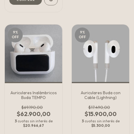
9
%
9
%
OFF
OFF
Auriculares Inalámbricos
Auriculares Buda con
Buda TEMPO
Cable (Lightning)
$69.190,00
$17.490,00
$62.900,00
$15.900,00
3
cuotas sin interés de
3
cuotas sin interés de
$20.966,67
$5.300,00