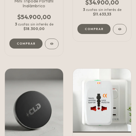
Mini Trípode Portátil
$34.900,00
Inalámbrico
3
cuotas sin interés de
$11.633,33
$54.900,00
3
cuotas sin interés de
$18.300,00
COMPRAR