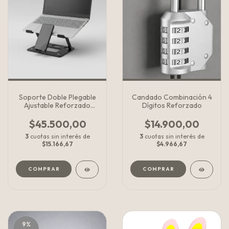
Soporte Doble Plegable
Candado Combinación 4
Ajustable Reforzado
Dígitos Reforzado
Notebook Tablet Celular
Universal 10-17''
$45.500,00
$14.900,00
3
cuotas sin interés de
3
cuotas sin interés de
$15.166,67
$4.966,67
COMPRAR
9
%