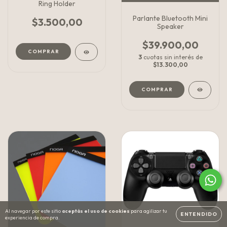
Ring Holder
Parlante Bluetooth Mini
$3.500,00
Speaker
$39.900,00
COMPRAR
3
cuotas sin interés de
$13.300,00
Al navegar por este sitio
aceptás el uso de cookies
para agilizar tu
ENTENDIDO
experiencia de compra.