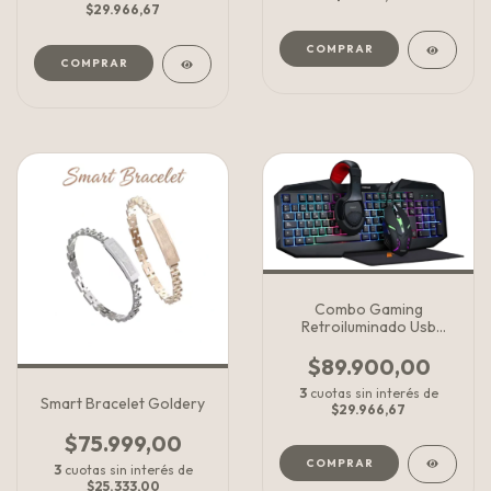
$29.966,67
COMPRAR
Combo Gaming
Retroiluminado Usb
Noganet NKB-403
Mouse Teclado Auricular
$89.900,00
y Pad Full Kit 4 En 1
3
cuotas sin interés de
Profesional
Smart Bracelet Goldery
$29.966,67
$75.999,00
3
cuotas sin interés de
$25.333,00