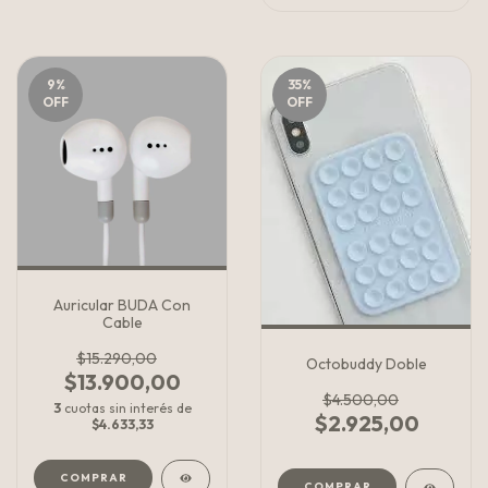
9
%
35
%
OFF
OFF
Auricular BUDA Con
Cable
$15.290,00
Octobuddy Doble
$13.900,00
$4.500,00
3
cuotas sin interés de
$2.925,00
$4.633,33
COMPRAR