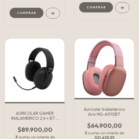
Auricular Inalambrico
AURICULAR GAMER
Aris NG-A910BT
INALAMBRICO 2.4 + BT +
CABLE 3.5
$64.900,00
$89.900,00
3
cuotas sin interés de
3
cuotas sin interés de
$21.633,33