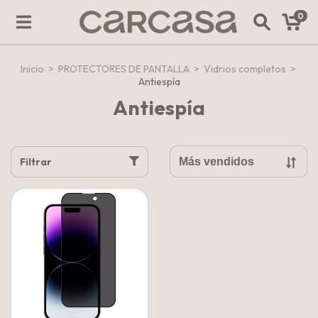
0
Inicio
>
PROTECTORES DE PANTALLA
>
Vidrios completos
>
Antiespía
Antiespía
Filtrar