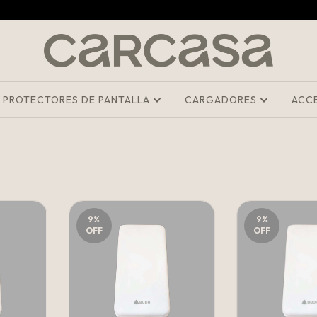
PROTECTORES DE PANTALLA
CARGADORES
ACC
9
%
9
%
OFF
OFF