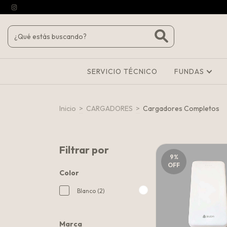
SERVICIO TÉCNICO
FUNDAS
Inicio
>
CARGADORES
>
Cargadores Completos
Filtrar por
9
%
OFF
Color
Blanco (2)
Marca