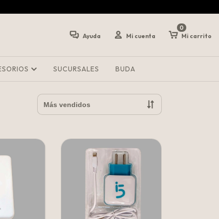
0
Ayuda
Mi cuenta
Mi carrito
ESORIOS
SUCURSALES
BUDA