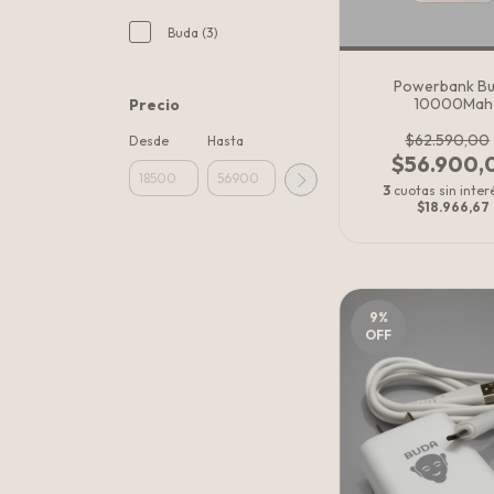
Buda (3)
Powerbank B
10000Mah
Precio
$62.590,00
Desde
Hasta
$56.900,
3
cuotas sin inter
$18.966,67
9
%
OFF