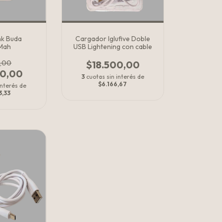
k Buda
Cargador Iglufive Doble
Mah
USB Lightening con cable
0,00
$18.500,00
00,00
3
cuotas sin interés de
$6.166,67
interés de
3,33