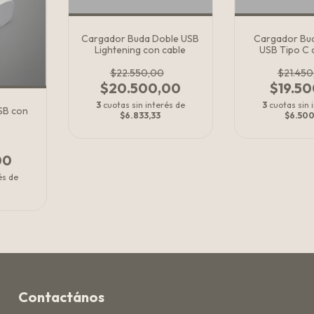
Cargador Buda Doble USB
Cargador Bu
Lightening con cable
USB Tipo C 
$22.550,00
$21.450
$20.500,00
$19.5
3
cuotas sin interés de
3
cuotas sin 
SB con
$6.833,33
$6.50
00
és de
Contactános