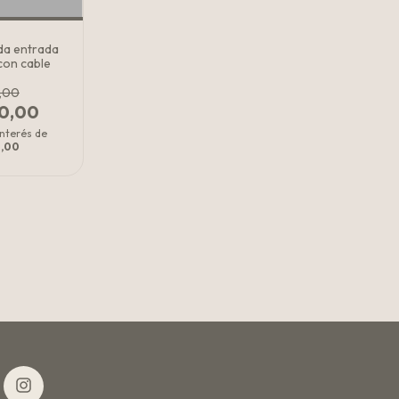
da entrada
con cable
,00
00,00
interés de
0,00