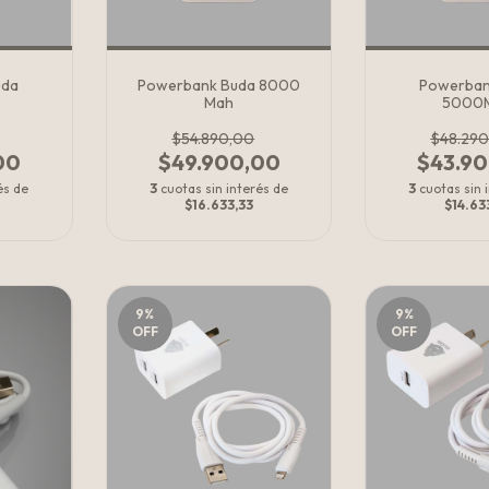
uda
Powerbank Buda 8000
Powerban
Mah
5000
$54.890,00
$48.29
00
$49.900,00
$43.9
és de
3
cuotas sin interés de
3
cuotas sin 
$16.633,33
$14.63
9
%
9
%
OFF
OFF