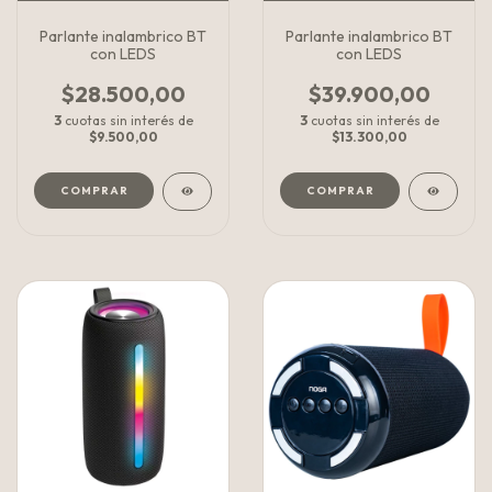
Parlante inalambrico BT
Parlante inalambrico BT
con LEDS
con LEDS
$28.500,00
$39.900,00
3
cuotas sin interés de
3
cuotas sin interés de
$9.500,00
$13.300,00