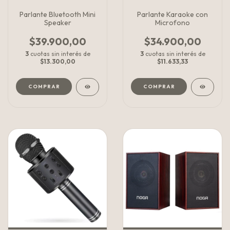
Parlante Bluetooth Mini
Parlante Karaoke con
Speaker
Microfono
$39.900,00
$34.900,00
3
cuotas sin interés de
3
cuotas sin interés de
$13.300,00
$11.633,33
COMPRAR