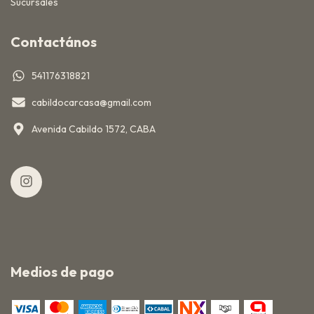
Sucursales
Contactános
541176318821
cabildocarcasa@gmail.com
Avenida Cabildo 1572, CABA
Medios de pago