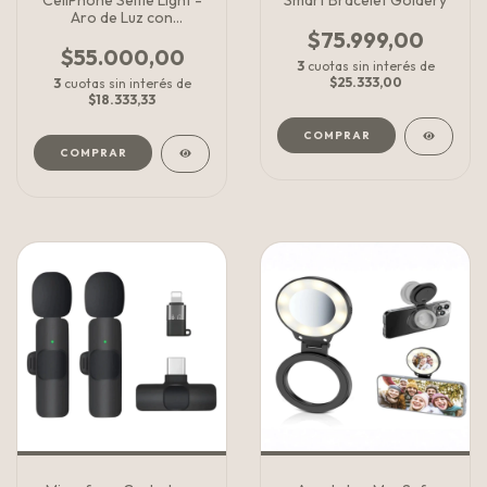
CellPhone Selfie Light -
Smart Bracelet Goldery
Aro de Luz con
disparador
$75.999,00
$55.000,00
3
cuotas sin interés de
$25.333,00
3
cuotas sin interés de
$18.333,33
COMPRAR