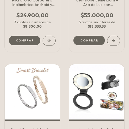
Microfono Corbatero
CellPhone Selfie Light -
Inalámbrico Android y
Aro de Luz con
iPhone
disparador
$24.900,00
$55.000,00
3
cuotas sin interés de
3
cuotas sin interés de
$8.300,00
$18.333,33