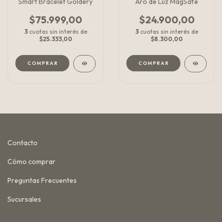
Smart Bracelet Goldery
Aro de Luz MagSafe
$75.999,00
$24.900,00
3
cuotas sin interés de
3
cuotas sin interés de
$25.333,00
$8.300,00
COMPRAR
COMPRAR
Contacto
Cómo comprar
Preguntas Frecuentes
Sucursales