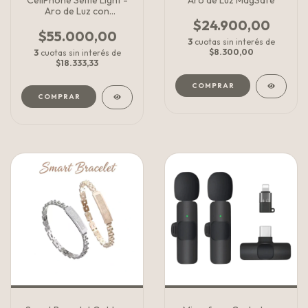
CellPhone Selfie Light -
Aro de Luz MagSafe
Aro de Luz con
disparador
$24.900,00
$55.000,00
3
cuotas sin interés de
$8.300,00
3
cuotas sin interés de
$18.333,33
COMPRAR